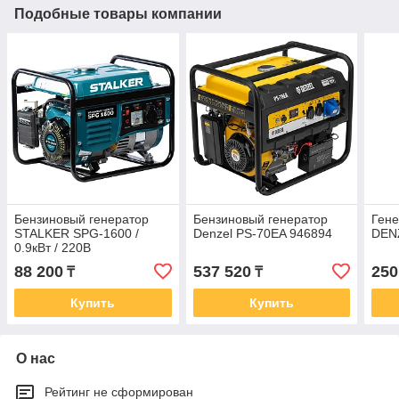
Подобные товары компании
Бензиновый генератор
Бензиновый генератор
Гене
STALKER SPG-1600 /
Denzel PS-70EA 946894
DEN
0.9кВт / 220В
88 200
537 520
250
₸
₸
Купить
Купить
О нас
Рейтинг не сформирован