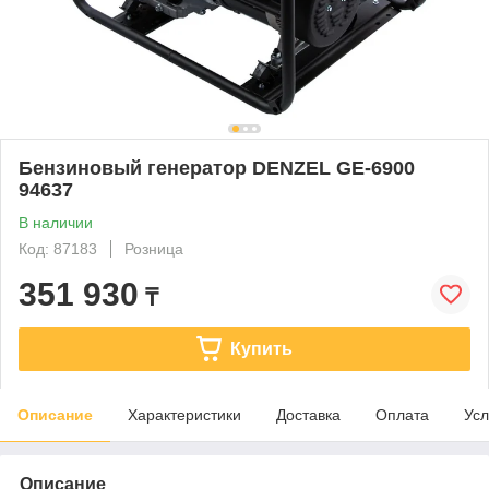
Бензиновый генератор DENZEL GE-6900
94637
В наличии
Код: 87183
Розница
351 930
₸
Купить
Описание
Характеристики
Доставка
Оплата
Усл
Описание