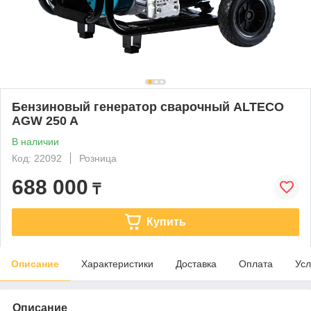
Бензиновый генератор сварочный ALTECO
AGW 250 A
В наличии
Код: 22092
Розница
688 000
₸
Купить
Описание
Характеристики
Доставка
Оплата
Усл
Описание