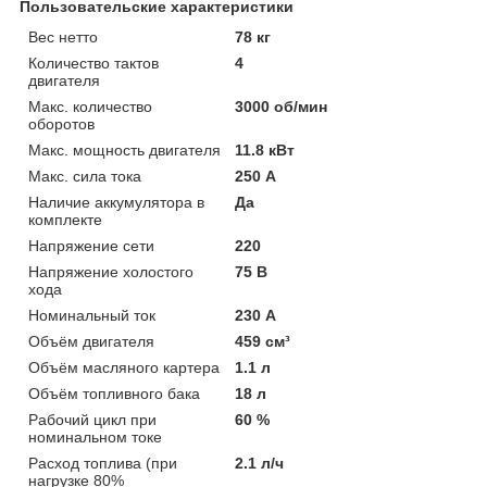
Пользовательские характеристики
Вес нетто
78 кг
Количество тактов
4
двигателя
Макс. количество
3000 об/мин
оборотов
Макс. мощность двигателя
11.8 кВт
Макс. сила тока
250 А
Наличие аккумулятора в
Да
комплекте
Напряжение сети
220
Напряжение холостого
75 В
хода
Номинальный ток
230 А
Объём двигателя
459 см³
Объём масляного картера
1.1 л
Объём топливного бака
18 л
Рабочий цикл при
60 %
номинальном токе
Расход топлива (при
2.1 л/ч
нагрузке 80%