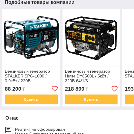
Подобные товары компании
Бензиновый генератор
Бензиновый генератор
Бенз
STALKER SPG-1600 /
Huter DY6500L / 5кВт /
STA
0.9кВт / 220В
220В 64/1/6
88 200
218 890
193
₸
₸
Купить
Купить
О нас
Рейтинг не сформирован