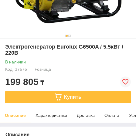
Электрогенератор Eurolux G6500A / 5.5кВт /
220В
В наличии
Код: 37676
Розница
199 805
₸
Купить
Описание
Характеристики
Доставка
Оплата
Усл
Описание