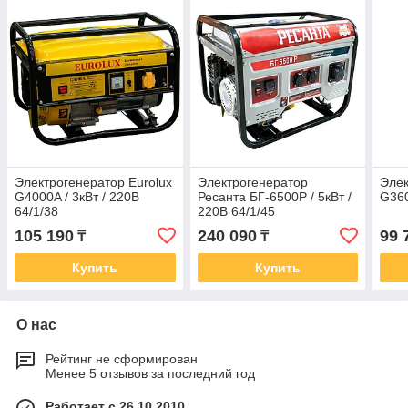
Электрогенератор Eurolux
Электрогенератор
Элек
G4000A / 3кВт / 220В
Ресанта БГ-6500Р / 5кВт /
G360
64/1/38
220В 64/1/45
105 190
240 090
99 
₸
₸
Купить
Купить
О нас
Рейтинг не сформирован
Менее 5 отзывов за последний год
Работает с 26.10.2010