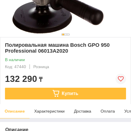
Полировальная машина Bosch GPO 950
Professional 06013A2020
В наличии
Код: 47440
Розница
132 290
₸
Купить
Описание
Характеристики
Доставка
Оплата
Усл
Описание