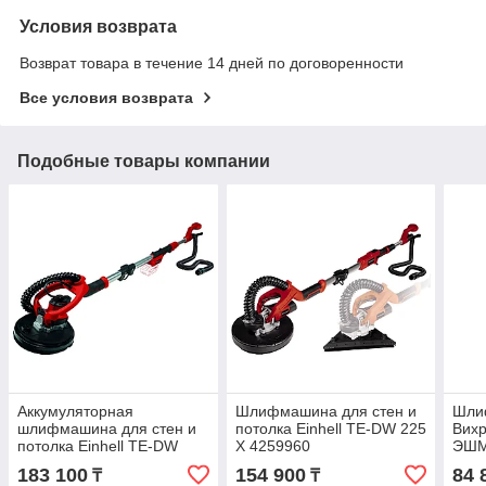
Условия возврата
Возврат товара в течение 14 дней по договоренности
Все условия возврата
Подобные товары компании
Аккумуляторная
Шлифмашина для стен и
Шли
шлифмашина для стен и
потолка Einhell TE-DW 225
Вихр
потолка Einhell TE-DW
X 4259960
ЭШМ
18/225 Li-Solo 4259990
183 100
154 900
84 
₸
₸