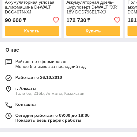
Аккумуляторная угловая
Аккумуляторная дрель-
Пол
шлифмашина DeWALT
шуруповерт DeWALT "XR"
акк
DCG407N-XJ
18V DCD796E1T-XJ
DCM
90 600
172 730
181
₸
₸
Купить
Купить
О нас
Рейтинг не сформирован
Менее 5 отзывов за последний год
Работает с 26.10.2010
г. Алматы
Толе би, 216Б, Алматы, Казахстан
Контакты
Сегодня работает с 09:00 до 18:00
Показать весь график работы