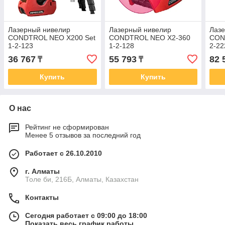
Лазерный нивелир
Лазерный нивелир
Лаз
CONDTROL NEO X200 Set
CONDTROL NEO X2-360
CON
1-2-123
1-2-128
2-22
36 767
55 793
82 
₸
₸
Купить
Купить
О нас
Рейтинг не сформирован
Менее 5 отзывов за последний год
Работает с 26.10.2010
г. Алматы
Толе би, 216Б, Алматы, Казахстан
Контакты
Сегодня работает с 09:00 до 18:00
Показать весь график работы