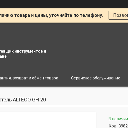
личию товара и цены, уточняйте по телефону.
Позво
тавщик инструментов и
ане
антия, возврат и обмен товара
Сервисное обслуживание
атель ALTECO GH 20
В наличии
Код:
3982