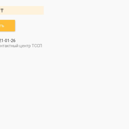
 ₸
ть
21-01-26
онтактный центр ТССП