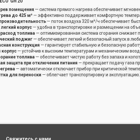
ECO GH 20
рев помещения
— система прямого нагрева обеспечивает мгновен
рева до 425 м³
— эффективно поддерживает комфортную температ
производительность
— поток воздуха 320 м³/ч обеспечивает бы
 легкий корпус
— удобна в транспортировке и размещении на объе
расход топлива
— оптимизированная система сгорания снижает п
ческий поджиг
— обеспечивает легкий и безопасный запуск в люб
сная конструкция
— гарантирует стабильную и безопасную работу
 корпус
— устойчив к высоким температурам и механическим возд
орание топлива
— обеспечивает чистую работу без запаха и копот
ая защита при отключении питания
— прекращает подачу газа пр
регрева
— автоматически отключает прибор при критической темпе
ятка для переноски
— облегчает транспортировку и эксплуатацию.
Свяжитесь с нами