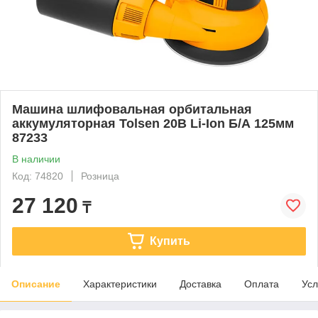
Машина шлифовальная орбитальная
аккумуляторная Tolsen 20В Li-Ion Б/А 125мм
87233
В наличии
Код: 74820
Розница
27 120
₸
Купить
Описание
Характеристики
Доставка
Оплата
Усл