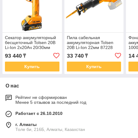
Секатор аккумуляторный
Пила сабельная
Фон
бесщеточный Tolsen 20В
аккумуляторная Tolsen
акк
Li-Ion 2х20Ач 20/30мм
20В Li-Ion 22мм 87228
100
87380
20В 
93 440
33 740
14 
₸
₸
Купить
Купить
О нас
Рейтинг не сформирован
Менее 5 отзывов за последний год
Работает с 26.10.2010
г. Алматы
Толе би, 216Б, Алматы, Казахстан