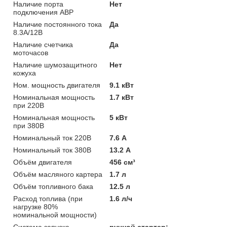
Наличие порта
Нет
подключения АВР
Наличие постоянного тока
Да
8.3А/12В
Наличие счетчика
Да
моточасов
Наличие шумозащитного
Нет
кожуха
Ном. мощность двигателя
9.1 кВт
Номинальная мощность
1.7 кВт
при 220В
Номинальная мощность
5 кВт
при 380В
Номинальный ток 220В
7.6 А
Номинальный ток 380В
13.2 А
Объём двигателя
456 см³
Объём масляного картера
1.7 л
Объём топливного бака
12.5 л
Расход топлива (при
1.6 л/ч
нагрузке 80%
номинальной мощности)
Система запуска
ручной стартер;