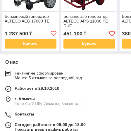
Бензиновый генератор
Бензиновые генератор
Бенз
ALTECO AEG 17000 TE
ALTECO APG 11000 TE
ALT
DUO
1 287 500
451 100
380
₸
₸
Купить
Купить
О нас
Рейтинг не сформирован
Менее 5 отзывов за последний год
Работает с 26.10.2010
г. Алматы
Толе би, 216Б, Алматы, Казахстан
Контакты
Сегодня работает с 09:00 до 18:00
Показать весь график работы