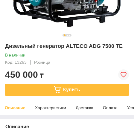
Дизельный генератор ALTECO ADG 7500 TE
В наличии
Код: 13263
Розница
450 000
₸
Купить
Описание
Характеристики
Доставка
Оплата
Усл
Описание