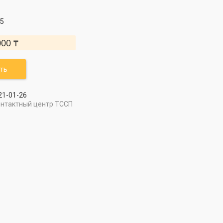
5
000 ₸
ть
21-01-26
онтактный центр ТССП