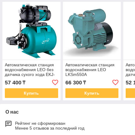
Автоматическая станция
Автоматическая станция
Авто
водоснабжения LEO без
водоснабжения LEO
водо
датчика сухого хода EKJ-
LKSm550А
датч
602IA
LKS
57 400
66 300
52 
₸
₸
Купить
Купить
О нас
Рейтинг не сформирован
Менее 5 отзывов за последний год