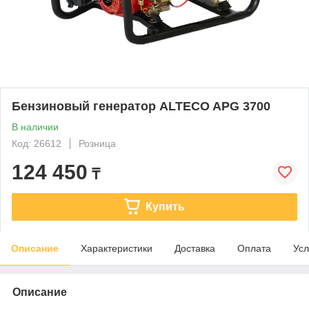
Бензиновый генератор ALTECO APG 3700
В наличии
Код: 26612
Розница
124 450
₸
Купить
Описание
Характеристики
Доставка
Оплата
Усл
Описание