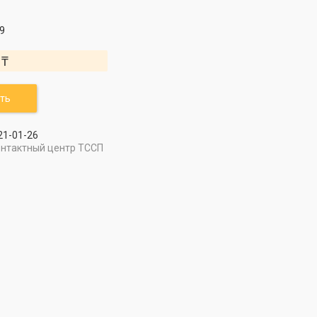
9
 ₸
ть
21-01-26
онтактный центр ТССП