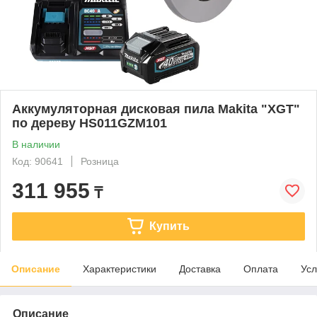
Аккумуляторная дисковая пила Makita "XGT"
по дереву HS011GZM101
В наличии
Код: 90641
Розница
311 955
₸
Купить
Описание
Характеристики
Доставка
Оплата
Усл
Описание