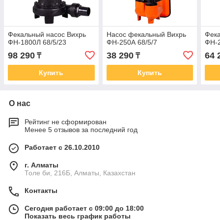
Фекальный насос Вихрь
Насос фекальный Вихрь
Фека
ФН-1800Л 68/5/23
ФН-250А 68/5/7
ФН-2
98 290
38 290
64 
₸
₸
Купить
Купить
О нас
Рейтинг не сформирован
Менее 5 отзывов за последний год
Работает с 26.10.2010
г. Алматы
Толе би, 216Б, Алматы, Казахстан
Контакты
Сегодня работает с 09:00 до 18:00
Показать весь график работы