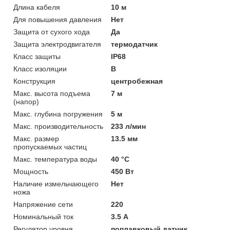
Длина кабеля
10 м
Для повышения давления
Нет
Защита от сухого хода
Да
Защита электродвигателя
термодатчик
Класс защиты
IP68
Класс изоляции
B
Конструкция
центробежная
Макс. высота подъема
7 м
(напор)
Макс. глубина погружения
5 м
Макс. производительность
233 л/мин
Макс. размер
13.5 мм
пропускаемых частиц
Макс. температура воды
40 °C
Мощность
450 Вт
Наличие измельчающего
Нет
ножа
Напряжение сети
220
Номинальный ток
3.5 А
Регулятор уровня
поплавковый датчик