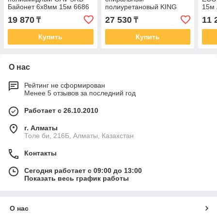
Байонет 6х8мм 15м 6686
полиуретановый KING
15м
TONY 8х12мм 20м 79962-
19 870
27 530
11 
₸
₸
20
Купить
Купить
О нас
Рейтинг не сформирован
Менее 5 отзывов за последний год
Работает с 26.10.2010
г. Алматы
Толе би, 216Б, Алматы, Казахстан
Контакты
Сегодня работает с 09:00 до 13:00
Показать весь график работы
О нас