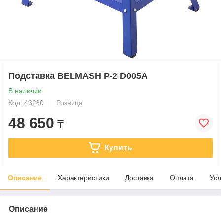
Подставка BELMASH P-2 D005A
В наличии
Код: 43280
Розница
48 650
₸
Купить
Описание
Характеристики
Доставка
Оплата
Усл
Описание