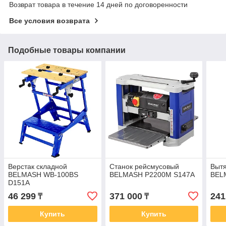
Возврат товара в течение 14 дней по договоренности
Все условия возврата
Подобные товары компании
Верстак складной
Станок рейсмусовый
Вытя
BELMASH WB-100BS
BELMASH P2200M S147A
BEL
D151A
46 299
371 000
241
₸
₸
Купить
Купить