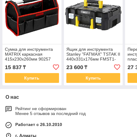
Сумка для инструмента
Ящик для инструмента
Пере
MATRIX каркасная
Stanley "FATMAX" TSTAK II
инс
415х230х260мм 90257
440х331х176мм FMST1-
плас
71966
нап
15 837
23 600
27 
₸
₸
400
Купить
Купить
О нас
Рейтинг не сформирован
Менее 5 отзывов за последний год
Работает с 26.10.2010
г. Алматы