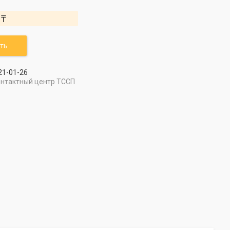
 ₸
ть
21-01-26
онтактный центр ТССП