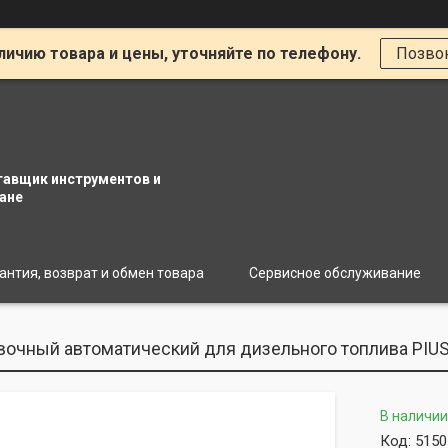
личию товара и цены, уточняйте по телефону.
Позво
тавщик инструментов и
ане
антия, возврат и обмен товара
Сервисное обслуживание
вочный автоматический для дизельного топлива PIUS
В наличии
Код:
5150