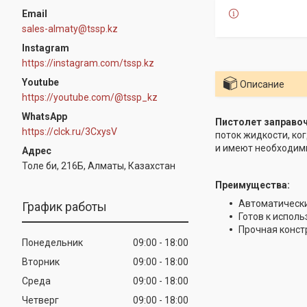
sales-almaty@tssp.kz
Instagram
https://instagram.com/tssp.kz
Youtube
Описание
https://youtube.com/@tssp_kz
WhatsApp
Пистолет заправоч
https://clck.ru/3CxysV
поток жидкости, ко
и имеют необходим
Толе би, 216Б, Алматы, Казахстан
Преимущества:
Автоматическ
График работы
Готов к исполь
Прочная конст
Понедельник
09:00
18:00
Вторник
09:00
18:00
Среда
09:00
18:00
Четверг
09:00
18:00