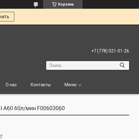
Корзина
нить
+7 (778) 021-01-26
О нас
Контакты
Меню
I A60 60л/мин F00603060
7