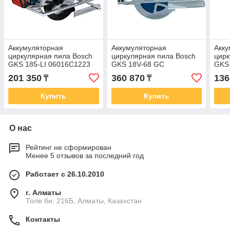
Аккумуляторная
Аккумуляторная
Акку
циркулярная пила Bosch
циркулярная пила Bosch
цирк
GKS 185-LI 06016C1223
GKS 18V-68 GC
GKS
Professional BITURBO Solo
060
201 350
360 870
136
₸
₸
06016B5100
Купить
Купить
О нас
Рейтинг не сформирован
Менее 5 отзывов за последний год
Работает с 26.10.2010
г. Алматы
Толе би, 216Б, Алматы, Казахстан
Контакты