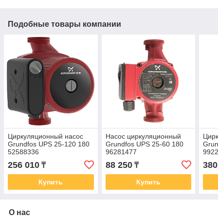
Подобные товары компании
Циркуляционный насос
Насос циркуляционный
Цир
Grundfos UPS 25-120 180
Grundfos UPS 25-60 180
Gru
52588336
96281477
992
256 010
88 250
380
₸
₸
Купить
Купить
О нас