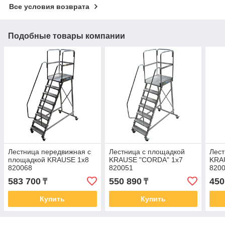
Все условия возврата
Подобные товары компании
Лестница передвижная с
Лестница с площадкой
Лест
площадкой KRAUSE 1х8
KRAUSE "CORDA" 1х7
KRA
820068
820051
820
583 700
550 890
450
₸
₸
Купить
Купить