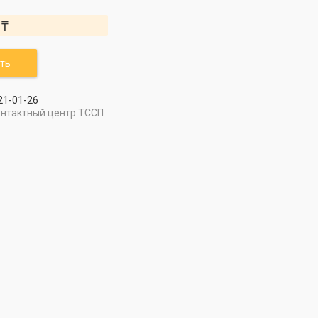
 ₸
ть
21-01-26
онтактный центр ТССП