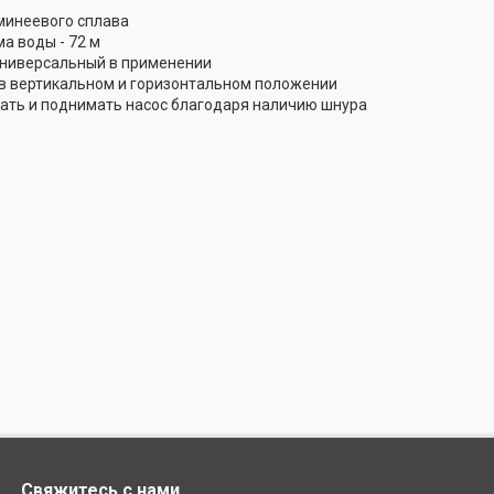
минеевого сплава
а воды - 72 м
ниверсальный в применении
в вертикальном и горизонтальном положении
ать и поднимать насос благодаря наличию шнура
Свяжитесь с нами