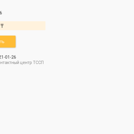
6
 ₸
ть
21-01-26
онтактный центр ТССП