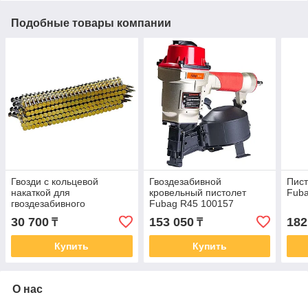
Подобные товары компании
Гвозди с кольцевой
Гвоздезабивной
Пист
накаткой для
кровельный пистолет
Fub
гвоздезабивного
Fubag R45 100157
пистолета N90 Fubag
30 700
153 050
182
₸
₸
2.87х50мм 3000шт.
140171
Купить
Купить
О нас