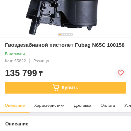
Гвоздезабивной пистолет Fubag N65C 100158
В наличии
Код: 65822
Розница
135 799
₸
Купить
Описание
Характеристики
Доставка
Оплата
Усл
Описание