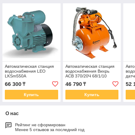
Автоматическая станция
Автоматическая станция
Авто
водоснабжения LEO
водоснабжения Вихрь
водо
LKSm550А
АСВ 370/20Ч 68/1/10
датч
LKS
66 300
46 790
52 
₸
₸
Купить
Купить
О нас
Рейтинг не сформирован
Менее 5 отзывов за последний год