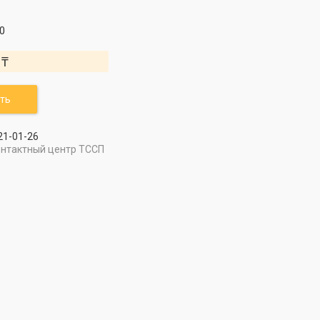
0
 ₸
ть
21-01-26
онтактный центр ТССП