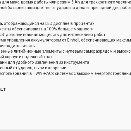
 для макс. время работы или режим 5 Аh для трехкратного увели
ной батареи защищает ее от ударов, и делает пригодной для рабо
а, отображающийся на LED дисплее в процентах
менты обеспечивают на 100% больше мощности
US: дополнительная мощность для интенсивных работ
ема управления аккумулятором от Einhell, обеспечивающая макси
оизводительность
енные литий-ионные элементы с нулевым саморазрядом и высок
й корпус и надежный хват
ани для удобного извлечения из инструмента
енный от ударов, пыли и коррозии
использования в TWIN-PACK системах с высоким энергопотреблени
 шт.