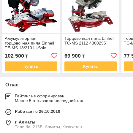
Аккумуляторная
Торцовочная пила Einhell
Торц
торцовочная пила Einhell
TC-MS 2112 4300295
TC-
TE-MS 18/210 Li-Solo
4300890
102 500
69 900
77 
₸
₸
Купить
Купить
О нас
Рейтинг не сформирован
Менее 5 отзывов за последний год
Работает с 26.10.2010
г. Алматы
Толе би, 216Б, Алматы, Казахстан