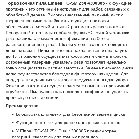
Торцовочная пила Einhell TC-SM 254 4300385
- с функцией
протяжки - это отличный инструмент для работ, связанных с
обработкой дерева. Высококачественный пильный диск с
твердосплавными напайками и функция протяжки
обеспечивают чистый и точный распил широких заготовок.
Поворотный стол пилы снабжен функцией точной установки
угла распила с возможностью фиксации наиболее
распространенных углов. Шкалы углов наклона и поворота
легко читаемы. Пильная головка наклоняется влево на угол
до 45°, позволяя осуществлять косой рез и снимать фаски.
Встроенный лазерный указатель реза позволяет идеально
точно осуществлять распил заготовки. Замена пильного диска
легко осуществляется благодаря фиксатору шпинделя. Для
поддержания длинных заготовок предусмотрены два упора.
Фиксация заготовки осуществляется с помощью прижимной
струбцины. Пылеуловитель позволяет эффективно удалять
древесную пыль и опилки.
Преимущества:
Блокировка шпинделя для безопасной замены диска
Функция протяжки для распила широких заготовок
У Einhell TC-SM 254 Dual 4300385 предусмотрен
лазерный указатель для точных пропилов