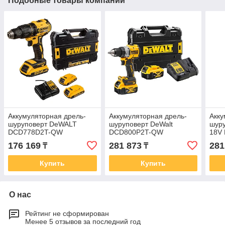
Подобные товары компании
Аккумуляторная дрель-
Аккумуляторная дрель-
Акку
шуруповерт DeWALT
шуруповерт DeWalt
шур
DCD778D2T-QW
DCD800P2T-QW
18V
176 169
281 873
281
₸
₸
Купить
Купить
О нас
Рейтинг не сформирован
Менее 5 отзывов за последний год