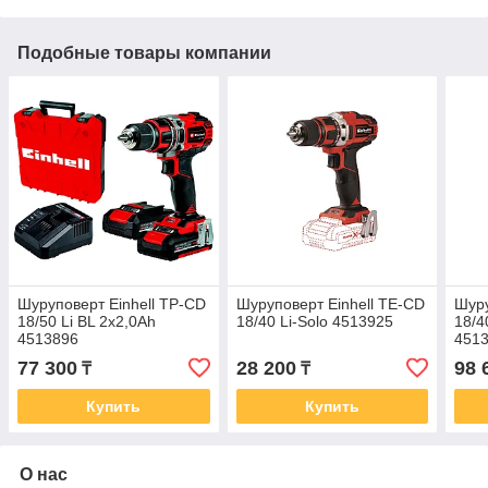
Подобные товары компании
Шуруповерт Einhell TP-CD
Шуруповерт Einhell TE-CD
Шуру
18/50 Li BL 2x2,0Ah
18/40 Li-Solo 4513925
18/4
4513896
451
77 300
28 200
98 
₸
₸
Купить
Купить
О нас