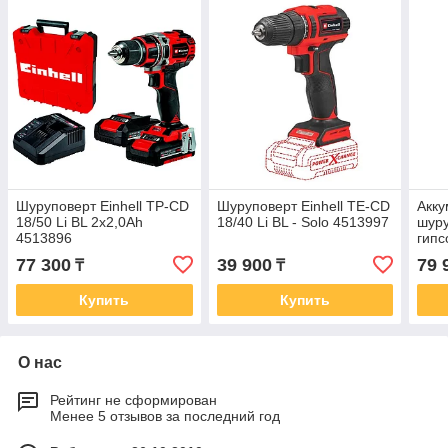
Шуруповерт Einhell TP-CD
Шуруповерт Einhell TE-CD
Акк
18/50 Li BL 2x2,0Ah
18/40 Li BL - Solo 4513997
шуру
4513896
гипс
DY 1
77 300
39 900
79 
₸
₸
Купить
Купить
О нас
Рейтинг не сформирован
Менее 5 отзывов за последний год