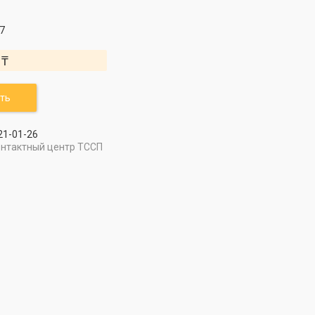
7
 ₸
ть
21-01-26
онтактный центр ТССП