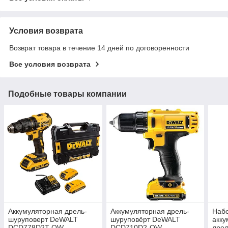
Условия возврата
Возврат товара в течение 14 дней по договоренности
Все условия возврата
Подобные товары компании
Аккумуляторная дрель-
Аккумуляторная дрель-
Набо
шуруповерт DeWALT
шуруповёрт DeWALT
акку
DCD778D2T-QW
DCD710D2-QW
дре