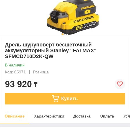
Дрель-шуруповерт бесщёточный
аккумуляторный Stanley "FATMAX"
SFMCD710D2K-QW
В наличии
Код: 65971
Розница
93 920
₸
Купить
Описание
Характеристики
Доставка
Оплата
Усл