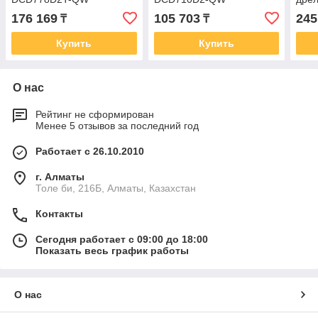
бес
176 169
105 703
245
₸
₸
SFM
SFM
Купить
Купить
О нас
Рейтинг не сформирован
Менее 5 отзывов за последний год
Работает с 26.10.2010
г. Алматы
Толе би, 216Б, Алматы, Казахстан
Контакты
Сегодня работает с 09:00 до 18:00
Показать весь график работы
О нас