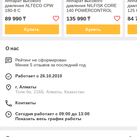
Аппарат высокого
Аппарат высокого
Аппа
давления ALTECO CPW
давления NILFISK CORE
дав
180-8 C
140 POWERCONTROL
125
128471263
128
89 990
135 990
84 
₸
₸
Купить
Купить
О нас
Рейтинг не сформирован
Менее 5 отзывов за последний год
Работает с 26.10.2010
г. Алматы
Толе би, 216Б, Алматы, Казахстан
Контакты
Сегодня работает с 09:00 до 13:00
Показать весь график работы