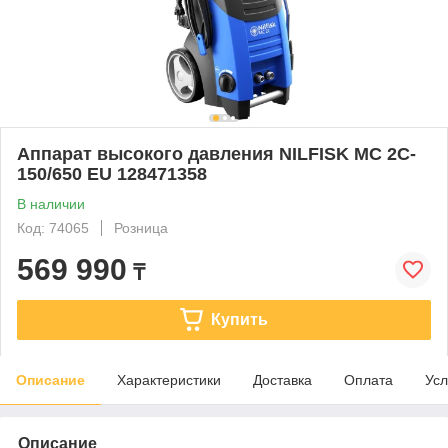
Аппарат высокого давления NILFISK MC 2C-
150/650 EU 128471358
В наличии
Код: 74065
Розница
569 990
₸
Купить
Описание
Характеристики
Доставка
Оплата
Усл
Описание