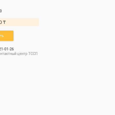
0
0 ₸
ть
21-01-26
онтактный центр ТССП