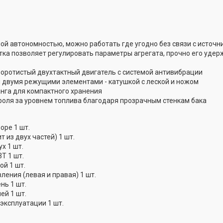
ой автономностью, можно работать где угодно без связи с источн
тка позволяет регулировать параметры агрегата, прочно его удерж
оротистый двухтактный двигатель с системой антивибрации
 двумя режущими элементами - катушкой с леской и ножом
нга для компактного хранения
роля за уровнем топлива благодаря прозрачным стенкам бака
оре 1 шт.
т из двух частей) 1 шт.
х 1 шт.
Т 1 шт.
ой 1 шт.
ления (левая и правая) 1 шт.
нь 1 шт.
ей 1 шт.
эксплуатации 1 шт.