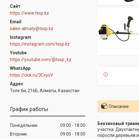
https://www.tssp.kz
sales-almaty@tssp.kz
Instagram
https://instagram.com/tssp.kz
Youtube
https://youtube.com/@tssp_kz
WhatsApp
https://clck.ru/3CxysV
Толе би, 216Б, Алматы, Казахстан
Описание
График работы
Бензиновый тримме
Понедельник
09:00
18:00
участка. Двухтактн
Вторник
09:00
18:00
поросли деревьев и