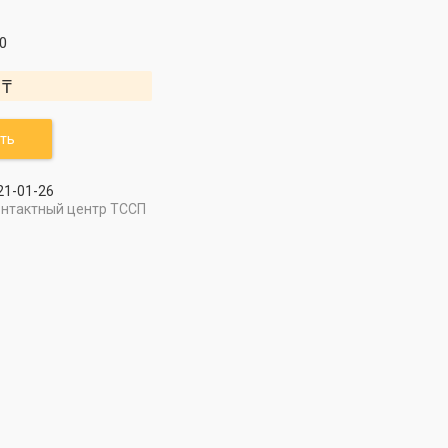
0
 ₸
ть
21-01-26
онтактный центр ТССП