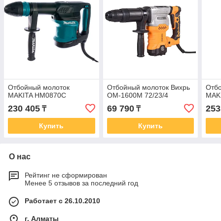
Отбойный молоток
Отбойный молоток Вихрь
Отб
MAKITA HM0870C
ОМ-1600М 72/23/4
MAK
230 405
69 790
253
₸
₸
Купить
Купить
О нас
Рейтинг не сформирован
Менее 5 отзывов за последний год
Работает с 26.10.2010
г. Алматы