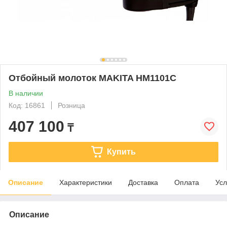
Отбойный молоток MAKITA HM1101C
В наличии
Код: 16861
Розница
407 100
₸
Купить
Описание
Характеристики
Доставка
Оплата
Усл
Описание