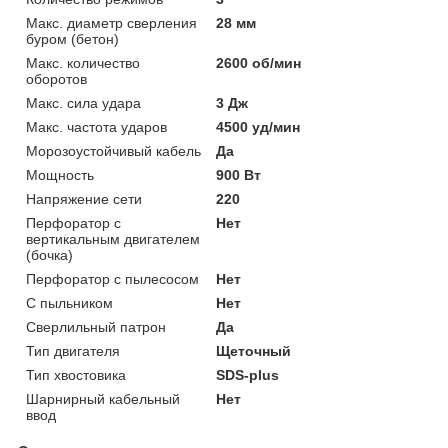
Макс. диаметр сверления
28 мм
буром (бетон)
Макс. количество
2600 об/мин
оборотов
Макс. сила удара
3 Дж
Макс. частота ударов
4500 уд/мин
Морозоустойчивый кабель
Да
Мощность
900 Вт
Напряжение сети
220
Перфоратор с
Нет
вертикальным двигателем
(бочка)
Перфоратор с пылесосом
Нет
С пыльником
Нет
Сверлильный патрон
Да
Тип двигателя
Щеточный
Тип хвостовика
SDS-plus
Шарнирный кабельный
Нет
ввод