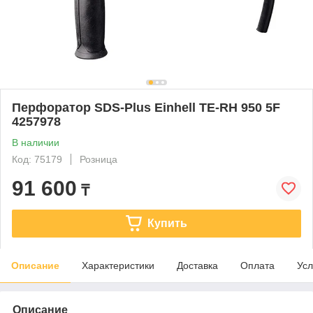
Перфоратор SDS-Plus Einhell TE-RH 950 5F
4257978
В наличии
Код: 75179
Розница
91 600
₸
Купить
Описание
Характеристики
Доставка
Оплата
Усл
Описание