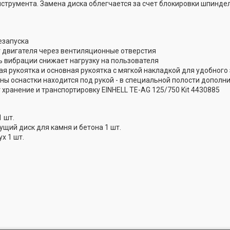
струмента. Замена диска облегчается за счет блокировки шпиндел
езапуска
т двигателя через вентиляционные отверстия
ь вибрации снижает нагрузку на пользователя
я рукоятка и основная рукоятка с мягкой накладкой для удобного
ны оснастки находится под рукой - в специальной полости дополн
хранение и транспортировку EINHELL TE-AG 125/750 Kit 4430885
 шт.
щий диск для камня и бетона 1 шт.
х 1 шт.