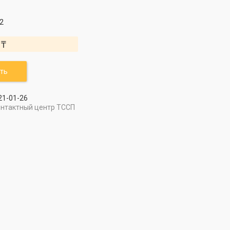
2
 ₸
ть
21-01-26
онтактный центр ТССП