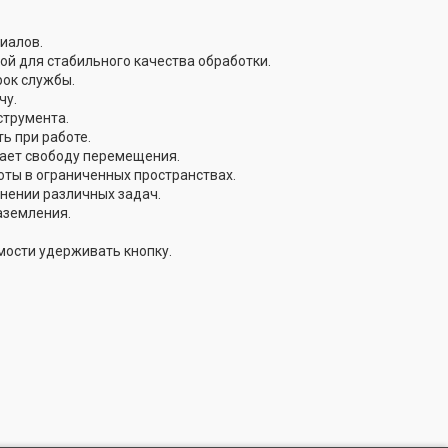
иалов.
й для стабильного качества обработки.
рок службы.
чу.
струмента.
ь при работе.
ает свободу перемещения.
ты в ограниченных пространствах.
лнении различных задач.
аземления.
мости удерживать кнопку.