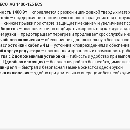
ECO AG 1400-125 ECS
ость 1400 Вт
— справляется с резкой и шлифовкой твёрдых матер
ronic
— поддерживает постоянную скорость вращения под нагрузко
— снижает рывки при старте, защищает механизм и увеличивает с
оборотов
— позволяет точно подбирать скорость под каждую зада
регрузки
— предотвращает перегрев и продлевает срок службы ин
учайного включения
— обеспечивает дополнительную безопасност
аслостойкий кабель 4 м
— устойчив к повреждениям и обеспечив
й корпус редуктора
— повышенная прочность и возможность рабо
ятка с 2 положениями установки
— гибкость и удобство при выпо
II (двойная изоляция)
— безопасная работа без необходимости з
пинделя
— быстрая и безопасная замена оснастки одной рукой.
пки включения
— удобно при длительных операциях без необходи