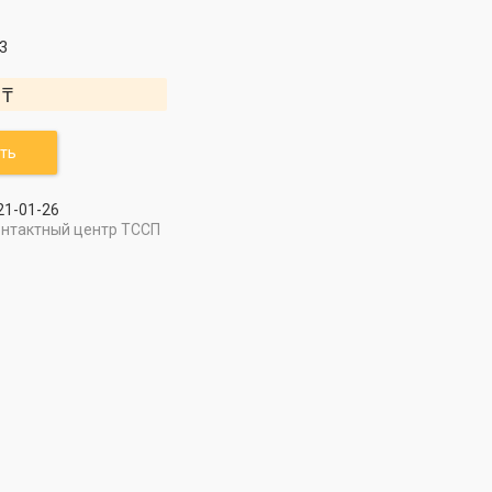
3
 ₸
ть
21-01-26
онтактный центр ТССП