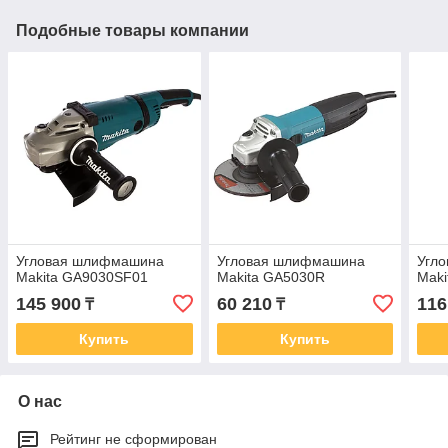
Подобные товары компании
Угловая шлифмашина
Угловая шлифмашина
Угл
Makita GA9030SF01
Makita GA5030R
Maki
145 900
60 210
116
₸
₸
Купить
Купить
О нас
Рейтинг не сформирован