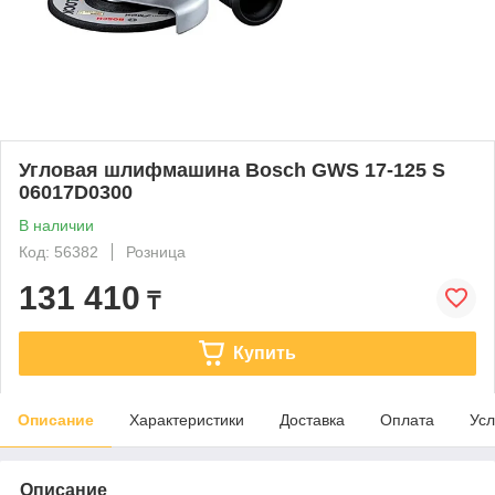
Угловая шлифмашина Bosch GWS 17-125 S
06017D0300
В наличии
Код: 56382
Розница
131 410
₸
Купить
Описание
Характеристики
Доставка
Оплата
Усл
Описание