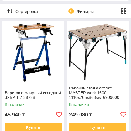
Сортировка
0
Фильтры
Рабочий стол wolfcraft
Верстак столярный складной
MASTER work 1600
ЗУБР T-7 38728
1110x765x863мм 6909000
В наличии
В наличии
45 940
249 080
₸
₸
Купить
Купить