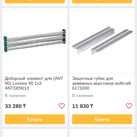
Доборный элемент для (ANT
Защитные губки для
90) Lossew 90 1х3
зажимных верстаков wolfcraft
ANTDE9013
6171000
В наличии
В наличии
33 280
11 930
₸
₸
Купить
Купить