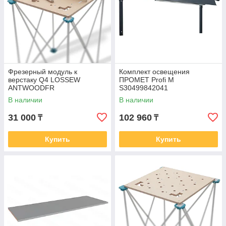
Фрезерный модуль к
Комплект освещения
верстаку Q4 LOSSEW
ПРОМЕТ Profi M
ANTWOODFR
S30499842041
В наличии
В наличии
31 000
102 960
₸
₸
Купить
Купить