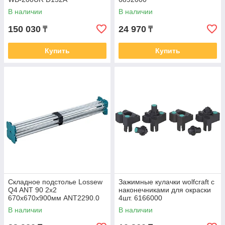
В наличии
В наличии
150 030
24 970
₸
₸
Купить
Купить
Складное подстолье Lossew
Зажимные кулачки wolfcraft с
Q4 ANT 90 2х2
наконечниками для окраски
670х670х900мм ANT2290.0
4шт. 6166000
В наличии
В наличии