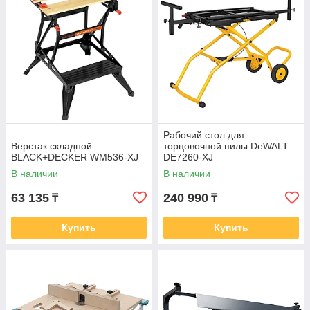
Рабочий стол для
Верстак складной
торцовочной пилы DeWALT
BLACK+DECKER WM536-XJ
DE7260-XJ
В наличии
В наличии
63 135
240 990
₸
₸
Купить
Купить