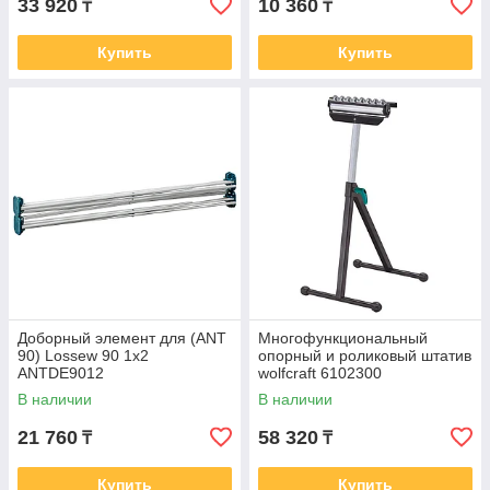
33 920
10 360
₸
₸
Купить
Купить
Доборный элемент для (ANT
Многофункциональный
90) Lossew 90 1х2
опорный и роликовый штатив
ANTDE9012
wolfcraft 6102300
В наличии
В наличии
21 760
58 320
₸
₸
Купить
Купить