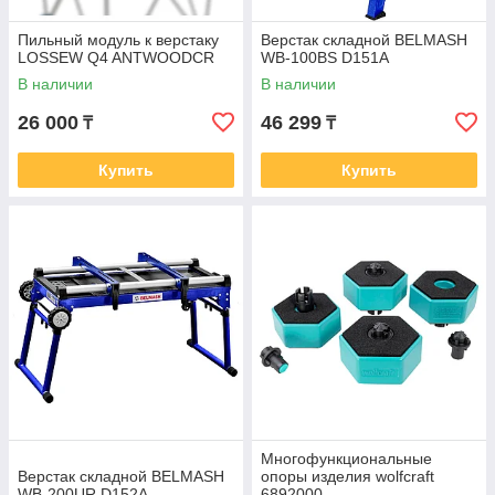
Пильный модуль к верстаку
Верстак складной BELMASH
LOSSEW Q4 ANTWOODCR
WB-100BS D151A
В наличии
В наличии
26 000
46 299
₸
₸
Купить
Купить
Многофункциональные
Верстак складной BELMASH
опоры изделия wolfcraft
WB-200UR D152A
6892000