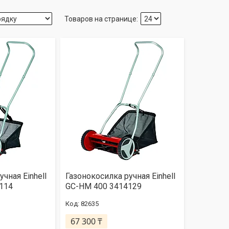
чная Einhell
Газонокосилка ручная Einhell
114
GC-HM 400 3414129
82635
67 300 ₸