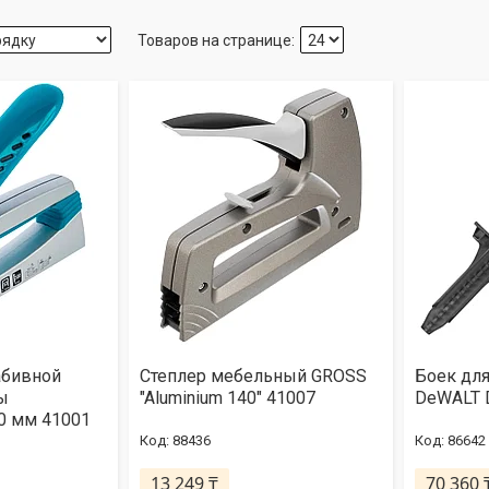
абивной
Степлер мебельный GROSS
Боек дл
ы
"Aluminium 140" 41007
DeWALT 
0 мм 41001
88436
86642
13 249 ₸
70 360 