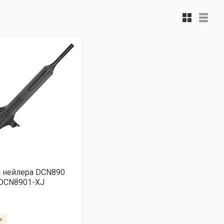
я нейлера DCN890
DCN8901-XJ
₸