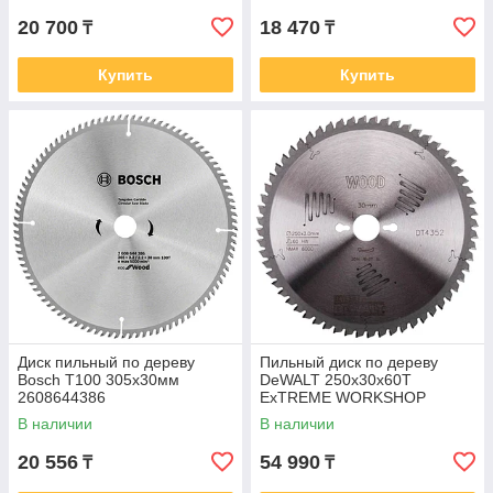
20 700
18 470
₸
₸
Купить
Купить
Диск пильный по дереву
Пильный диск по дереву
Bosch Т100 305х30мм
DeWALT 250х30х60Т
2608644386
ExTREME WORKSHOP
DT4352-QZ
В наличии
В наличии
20 556
54 990
₸
₸