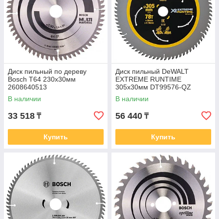
Диск пильный по дереву
Диск пильный DeWALT
Bosch Т64 230х30мм
EXTREME RUNTIME
2608640513
305х30мм DT99576-QZ
В наличии
В наличии
33 518
56 440
₸
₸
Купить
Купить