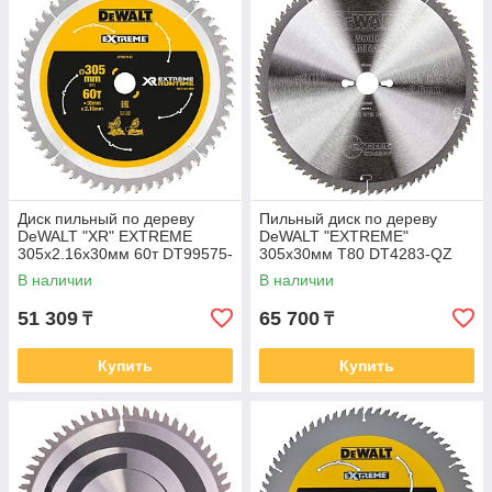
Диск пильный по дереву
Пильный диск по дереву
DeWALT "XR" EXTREME
DeWALT "EXTREME"
305х2.16х30мм 60т DT99575-
305x30мм T80 DT4283-QZ
QZ
В наличии
В наличии
51 309
65 700
₸
₸
Купить
Купить