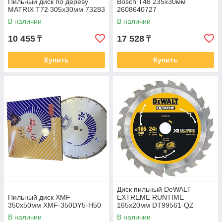
Пильный диск по дереву
Bosch Т48 235х30мм
MATRIX Т72 305х30мм 73283
2608640727
В наличии
В наличии
10 455
17 528
₸
₸
Купить
Купить
Диск пильный DeWALT
Пильный диск XMF
EXTREME RUNTIME
350х50мм XMF-350DY5-H50
165х20мм DT99561-QZ
В наличии
В наличии