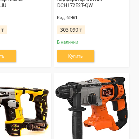
ZJU
DCH172E2T-QW
62461
 ₸
303 090 ₸
В наличии
ть
Купить