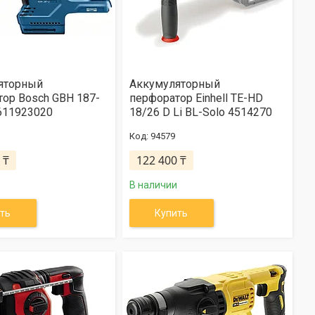
яторный
Аккумуляторный
ор Bosch GBH 187-
перфоратор Einhell TE-HD
0611923020
18/26 D Li BL-Solo 4514270
94579
 ₸
122 400 ₸
В наличии
ть
Купить