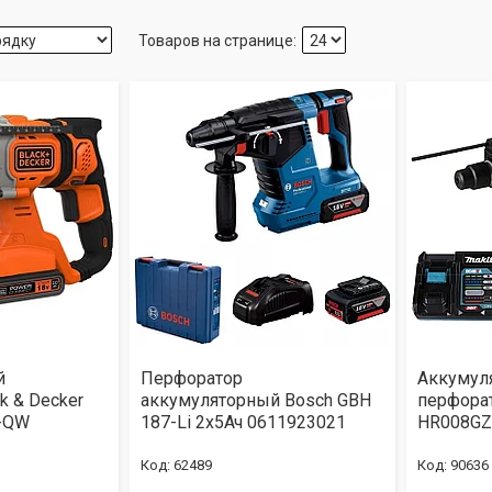
й
Перфоратор
Аккумул
k & Decker
аккумуляторный Bosch GBH
перфорат
-QW
187-Li 2х5Ач 0611923021
HR008G
62489
90636