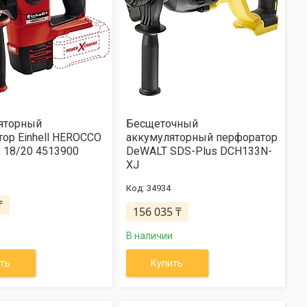
яторный
Бесщеточный
ор Einhell HEROCCO
аккумуляторный перфоратор
 18/20 4513900
DeWALT SDS-Plus DCH133N-
XJ
34934
₸
156 035 ₸
В наличии
ть
Купить