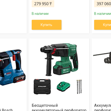
279 950 ₸
397 060
В наличии
В наличии
Купить
Купи
Бесщеточный
Аккумул
 Bosch
аккумуляторный перфоратор
перфорат