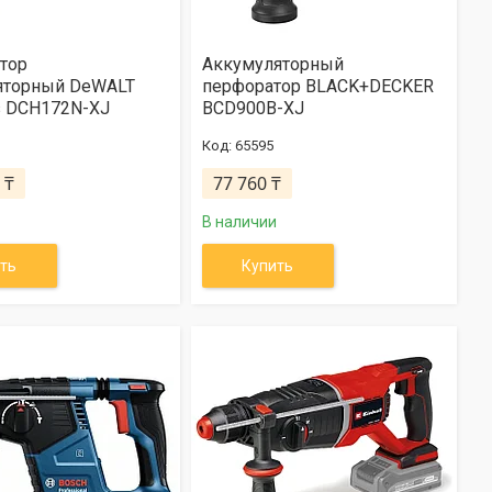
тор
Аккумуляторный
яторный DeWALT
перфоратор BLACK+DECKER
s DCH172N-XJ
BCD900B-XJ
65595
 ₸
77 760 ₸
В наличии
ть
Купить