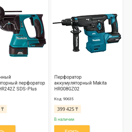
чный
Перфоратор
яторный перфоратор
аккумуляторный Makita
HR242Z SDS-Plus
HR008GZ02
90635
 ₸
399 425 ₸
В наличии
ть
Купить