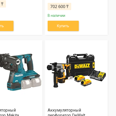
 ₸
702 600 ₸
В наличии
ть
Купить
яторный
Аккумуляторный
ор Makita
перфоратор DeWalt