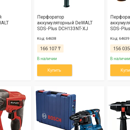
й
Перфоратор
Перфора
WALT
аккумуляторный DeWALT
аккумул
SDS-Plus DCH133NT-XJ
SDS-Plu
64638
64639
166 107 ₸
156 035
В наличии
В наличии
Купить
Купи