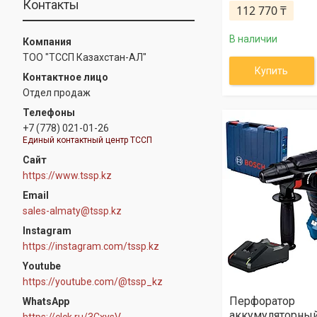
Контакты
112 770 ₸
В наличии
ТОО "ТССП Казахстан-АЛ"
Купить
Отдел продаж
+7 (778) 021-01-26
Единый контактный центр ТССП
https://www.tssp.kz
sales-almaty@tssp.kz
Instagram
https://instagram.com/tssp.kz
Youtube
https://youtube.com/@tssp_kz
Перфоратор
WhatsApp
аккумуляторный
https://clck.ru/3CxysV