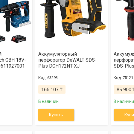
й
Аккумуляторный
Аккумул
ch GBH 18V-
перфоратор DeWALT SDS-
перфорат
 0611927001
Plus DCH172NT-XJ
SDS-Plus
63293
75121
166 107 ₸
85 900 
В наличии
В наличии
Купить
Купи