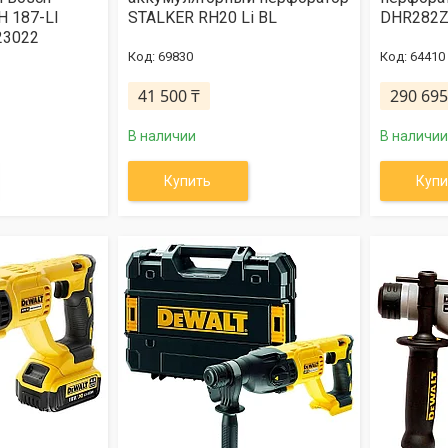
H 187-LI
STALKER RH20 Li BL
DHR282
23022
69830
64410
41 500 ₸
290 695
В наличии
В наличии
Купить
Купи