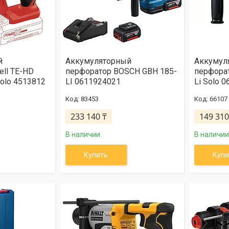
й
Аккумуляторный
Аккумул
ell TE-HD
перфоратор BOSCH GBH 185-
перфорат
Solo 4513812
LI 0611924021
Li Solo 
83453
66107
233 140 ₸
149 310
В наличии
В наличии
Купить
Купи