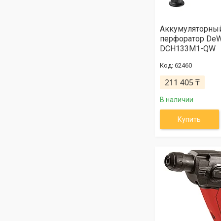
Аккумуляторны
перфоратор De
DCH133M1-QW
62460
211 405 ₸
В наличии
Купить