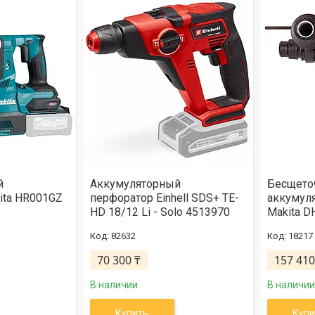
й
Аккумуляторный
Бесщето
ita HR001GZ
перфоратор Einhell SDS+ TE-
аккумул
HD 18/12 Li - Solo 4513970
Makita D
82632
18217
70 300 ₸
157 410
В наличии
В наличии
Купить
Купи