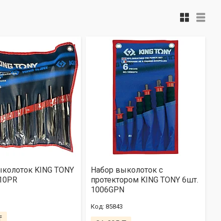
ыколоток KING TONY
Набор выколоток с
010PR
протектором KING TONY 6шт.
1006GPN
85843
₸