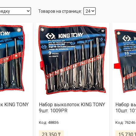
к KING TONY
Набор выколоток KING TONY
Набор в
9шт. 1009PR
10шт. 1
48836
76246
23 350 ₸
15 730 